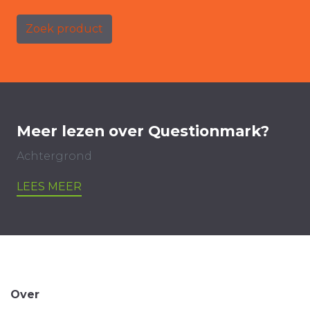
Zoek product
Meer lezen over Questionmark?
Achtergrond
LEES MEER
Over