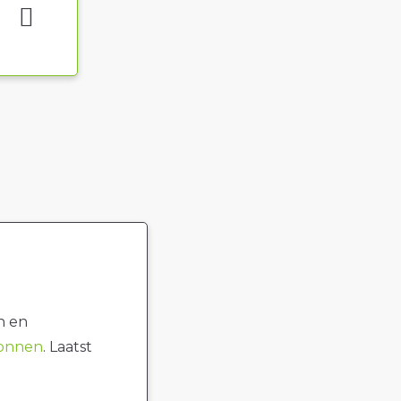
n en
ronnen
. Laatst