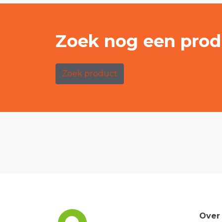
Zoek nog een prod
Zoek product
Over