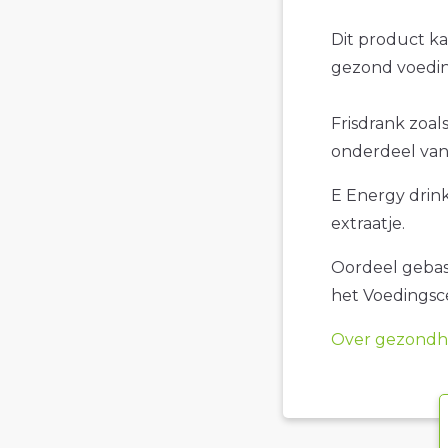
Dit product k
gezond voedin
Frisdrank zoals
onderdeel van 
E Energy drink
extraatje.
Oordeel gebase
het Voedings
Over gezondhe