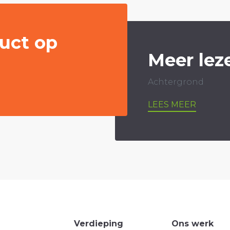
uct op
Meer lez
Achtergrond
LEES MEER
Verdieping
Ons werk