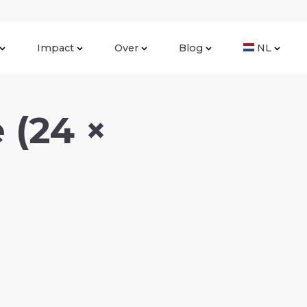
Impact
Over
Blog
NL
 (24 ×