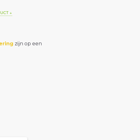
DUCT
ering
zijn op een