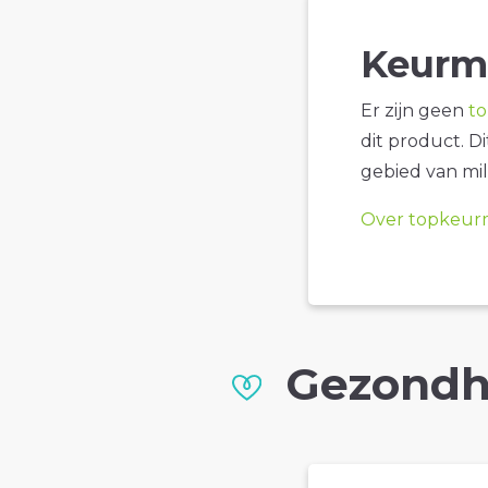
Keurm
Er zijn geen
t
dit product. D
gebied van mil
Over topkeur
Gezondh