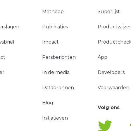
Methode
Superlijst
erslagen
Publicaties
Productwijzer
sbrief
Impact
Productchec
ct
Persberichten
App
er
In de media
Developers
Databronnen
Voorwaarden
Blog
Volg ons
Initiatieven