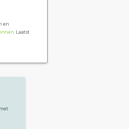
n en
ronnen
. Laatst
 met