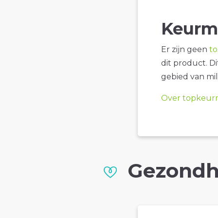
Keurm
Er zijn geen
t
dit product. D
gebied van mil
Over topkeur
Gezondh