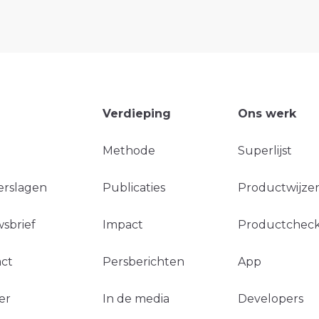
Verdieping
Ons werk
Methode
Superlijst
erslagen
Publicaties
Productwijzer
sbrief
Impact
Productchec
ct
Persberichten
App
er
In de media
Developers