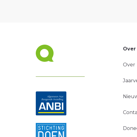
Over
Over
Jaarv
Nieuw
Conta
Done