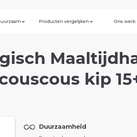
uurzaam
Producten vergelijken
Ons werk
gisch Maaltijdh
couscous kip 15
Duurzaamheid