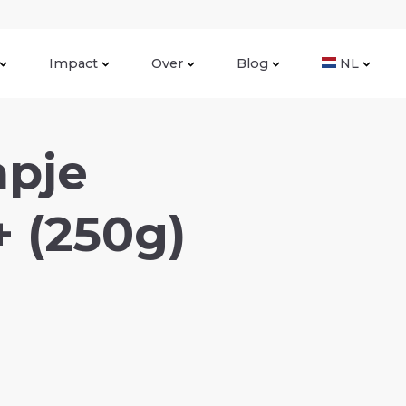
Impact
Over
Blog
NL
apje
+ (250g)