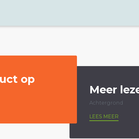
uct op
Meer lez
Achtergrond
LEES MEER