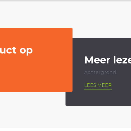
uct op
Meer lez
Achtergrond
LEES MEER