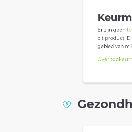
Keurm
Er zijn geen
t
dit product. D
gebied van mil
Over topkeur
Gezondh