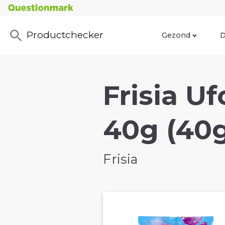
Productchecker
Gezond
D
Frisia U
40g (40
Frisia