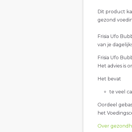
Dit product k
gezond voedin
Frisia Ufo Bub
van je dagelijk
Frisia Ufo Bub
Het advies is 
Het bevat
te veel c
Oordeel gebase
het Voedings
Over gezondhe