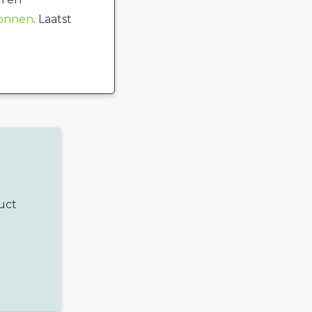
ronnen
. Laatst
uct