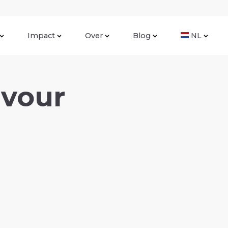
Impact
Over
Blog
NL
avour