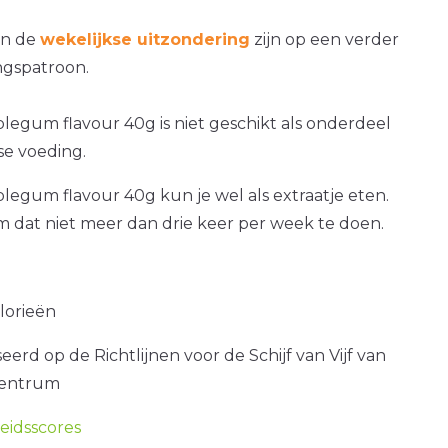
an de
wekelijkse uitzondering
zijn op een verder
gspatroon.
blegum flavour 40g is niet geschikt als onderdeel
se voeding.
blegum flavour 40g kun je wel als extraatje eten.
om dat niet meer dan drie keer per week te doen.
alorieën
erd op de Richtlijnen voor de Schijf van Vijf van
centrum
idsscores