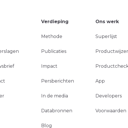
Verdieping
Ons werk
Methode
Superlijst
erslagen
Publicaties
Productwijzer
sbrief
Impact
Productchec
ct
Persberichten
App
er
In de media
Developers
Databronnen
Voorwaarden
Blog