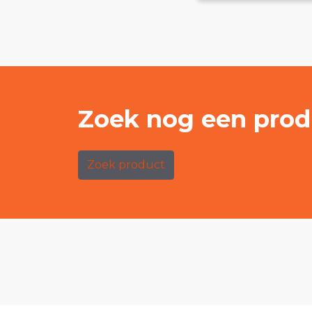
Zoek nog een prod
Zoek product