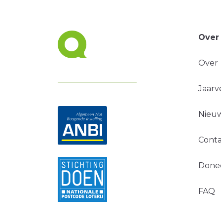
Over
Over
Jaarv
Nieuw
Conta
Done
FAQ