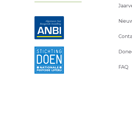
Jaarv
Nieuw
Conta
Done
FAQ