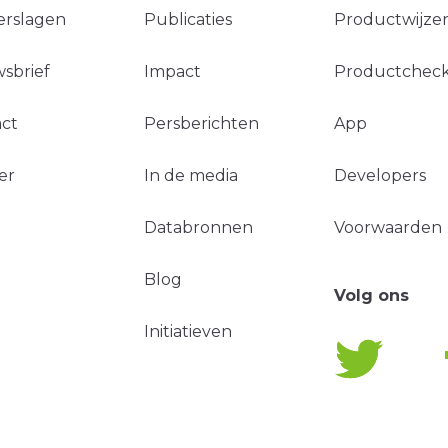
erslagen
Publicaties
Productwijzer
sbrief
Impact
Productchec
ct
Persberichten
App
er
In de media
Developers
Databronnen
Voorwaarden
Blog
Volg ons
Initiatieven