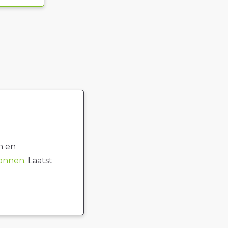
n en
ronnen
. Laatst