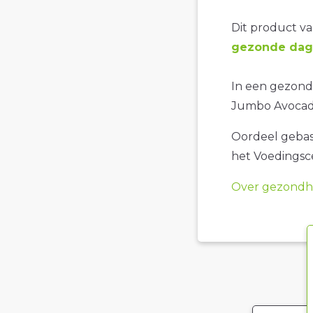
Dit product val
gezonde dage
In een gezonde
Jumbo Avocad
Oordeel gebase
het Voedings
Over gezondhe