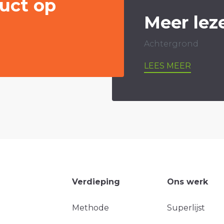
uct op
Meer lez
Achtergrond
LEES MEER
Verdieping
Ons werk
Methode
Superlijst