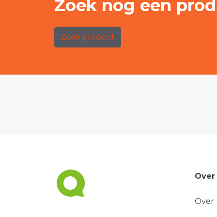
Zoek nog een prod
Zoek product
Over
Over