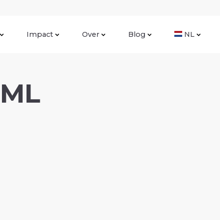
Impact
Over
Blog
NL
0ML