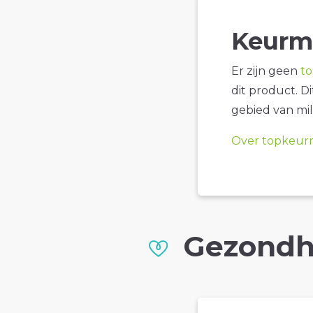
Keurm
Er zijn geen
t
dit product. D
gebied van mil
Over topkeur
Gezondh