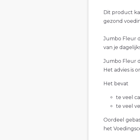
Dit product k
gezond voedin
Jumbo Fleur de
van je dagelijk
Jumbo Fleur de
Het advies is 
Het bevat
te veel c
te veel v
Oordeel gebase
het Voedings