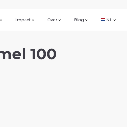
Impact
Over
Blog
NL
mel 100