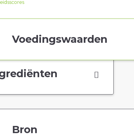
idsscores
Voedingswaarden
grediënten
Bron