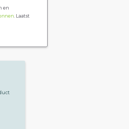
n en
ronnen
. Laatst
oduct