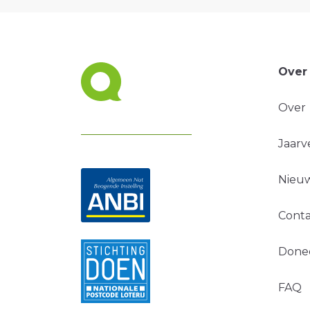
Over
Over
Jaarv
Nieuw
Conta
Done
FAQ