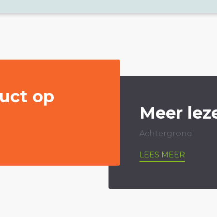
uct op
Meer lez
Achtergrond
LEES MEER