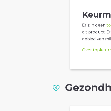
Keurm
Er zijn geen
t
dit product. D
gebied van mil
Over topkeur
Gezondh