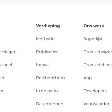
Verdieping
Ons werk
Methode
Superlijst
erslagen
Publicaties
Productwijzer
sbrief
Impact
Productchec
ct
Persberichten
App
er
In de media
Developers
Databronnen
Voorwaarden