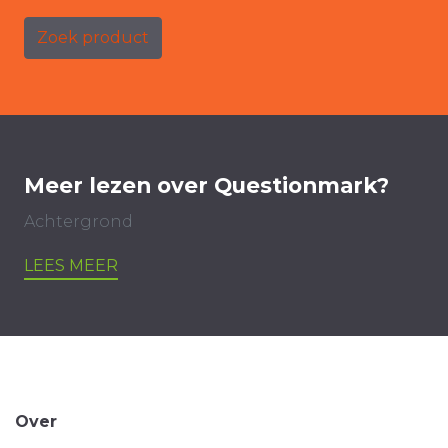
Zoek product
Meer lezen over Questionmark?
Achtergrond
LEES MEER
Over