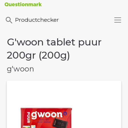
Productchecker
G'woon tablet puur
200gr (200g)
g'woon