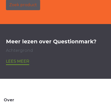
Zoek product
Meer lezen over Questionmark?
Achtergrond
LEES MEER
Over