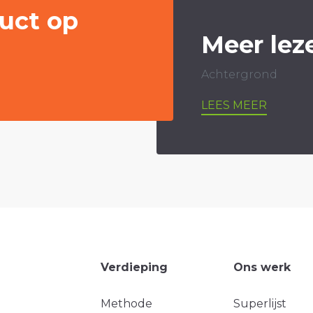
uct op
Meer lez
Achtergrond
LEES MEER
Verdieping
Ons werk
Methode
Superlijst