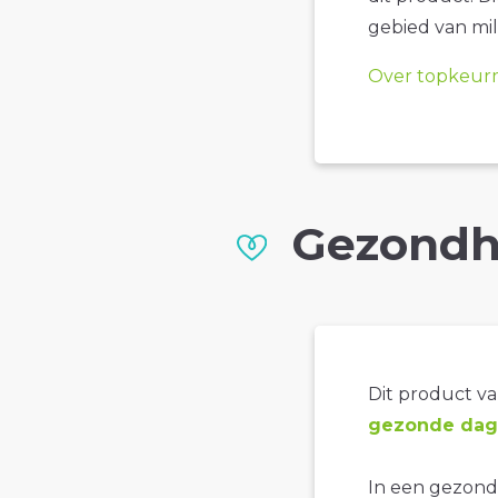
gebied van mil
Over topkeur
Gezondh
Dit product val
gezonde dage
In een gezonde