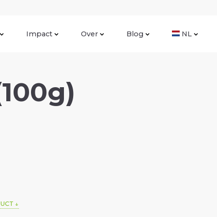
Impact
Over
Blog
NL
(100g)
DUCT