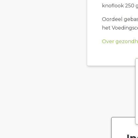
knoflook 250 
Oordeel gebase
het Voedings
Over gezondhe