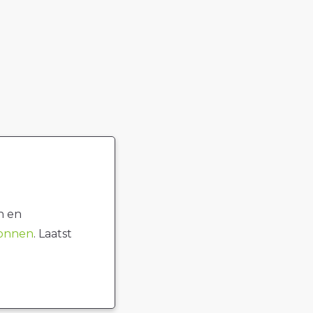
n en
ronnen
. Laatst