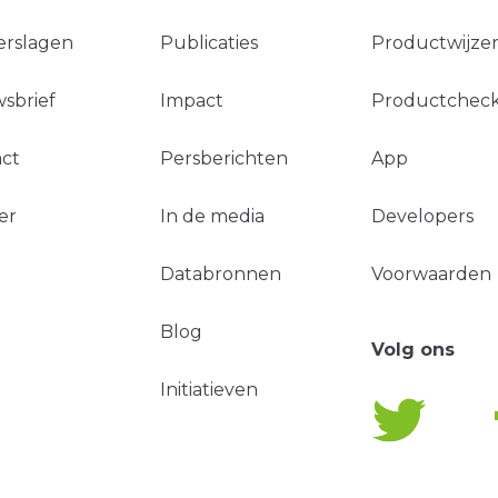
erslagen
Publicaties
Productwijzer
sbrief
Impact
Productchec
ct
Persberichten
App
er
In de media
Developers
Databronnen
Voorwaarden
Blog
Volg ons
Initiatieven