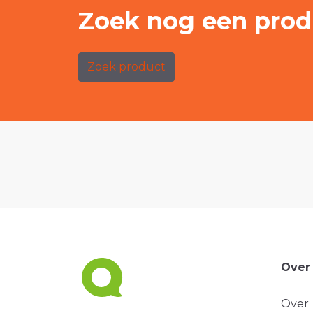
Zoek nog een prod
Zoek product
Over
Over