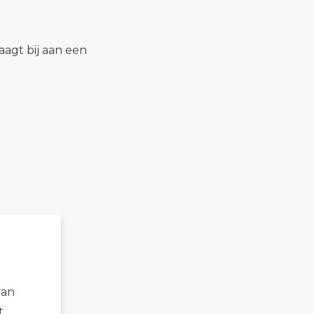
raagt bij aan een
van
t