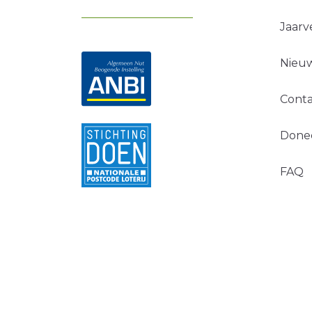
Jaarv
Nieuw
Conta
Done
FAQ