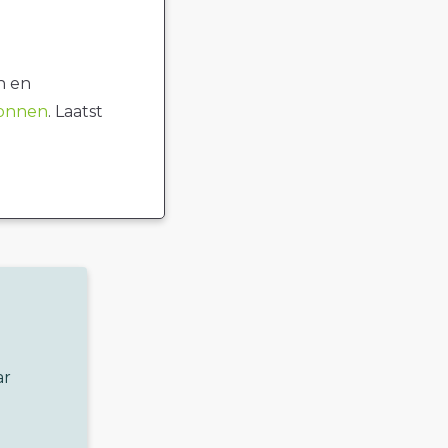
n en
ronnen
. Laatst
ar