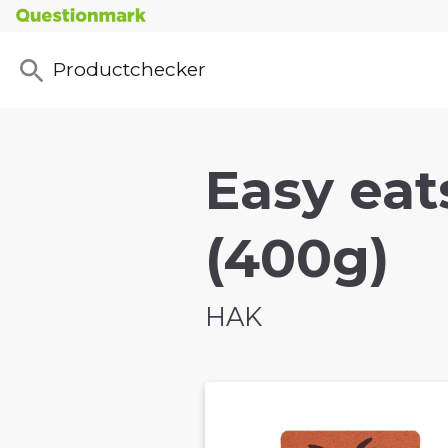
Productchecker
Easy ea
(400g)
HAK