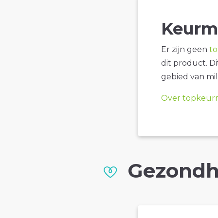
Keurm
Er zijn geen
t
dit product. D
gebied van mil
Over topkeur
Gezondh