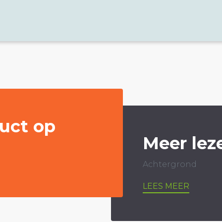
uct op
Meer lez
Achtergrond
LEES MEER