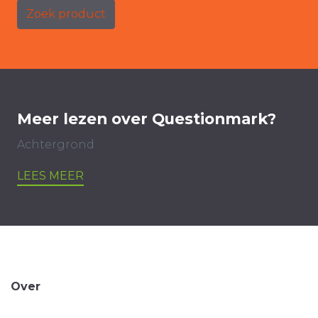
Zoek product
Meer lezen over Questionmark?
Achtergrond
LEES MEER
Over