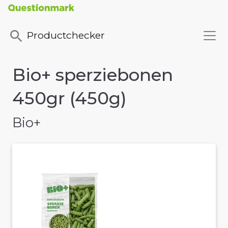
Productchecker
Bio+ sperziebonen
450gr (450g)
Bio+