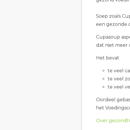
Soep zoals Cup
een gezonde d
Cupasoup asper
dat niet meer 
Het bevat
te veel c
te veel z
te veel v
Oordeel gebase
het Voedings
Over gezondhe