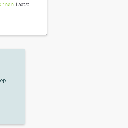
ronnen
. Laatst
 op