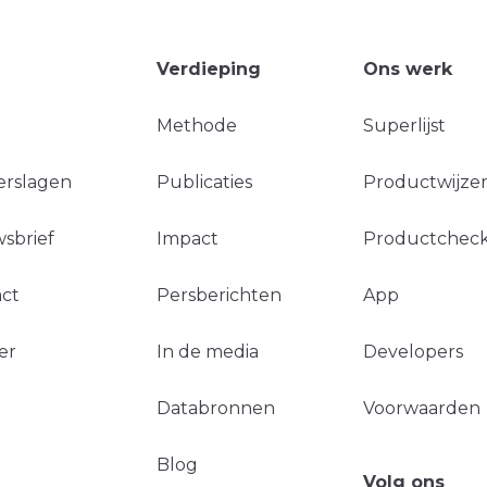
Verdieping
Ons werk
Methode
Superlijst
erslagen
Publicaties
Productwijzer
sbrief
Impact
Productchec
ct
Persberichten
App
er
In de media
Developers
Databronnen
Voorwaarden
Blog
Volg ons