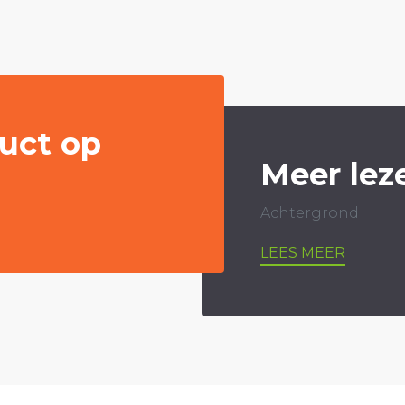
uct op
Meer lez
Achtergrond
LEES MEER