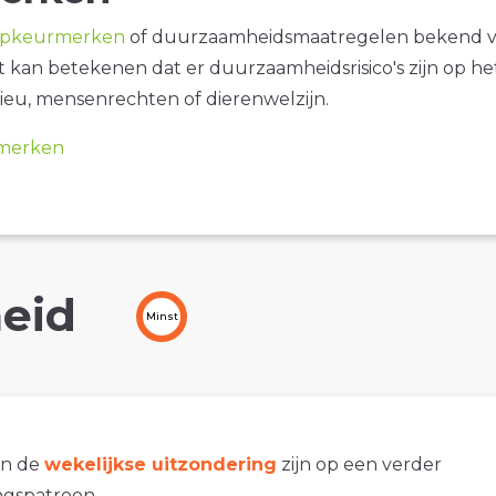
opkeurmerken
of duurzaamheidsmaatregelen bekend 
it kan betekenen dat er duurzaamheidsrisico's zijn op he
ieu, mensenrechten of dierenwelzijn.
merken
eid
Minst
an de
wekelijkse uitzondering
zijn op een verder
gspatroon.