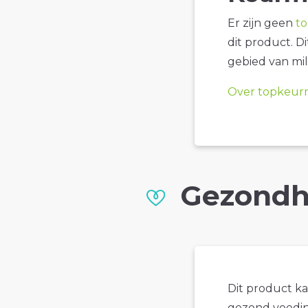
Er zijn geen
t
dit product. D
gebied van mil
Over topkeur
Gezondh
Dit product k
gezond voedin