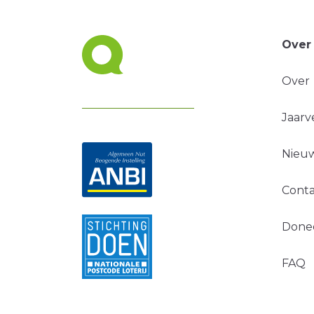
Over
Over
Jaarv
Nieuw
Conta
Done
FAQ