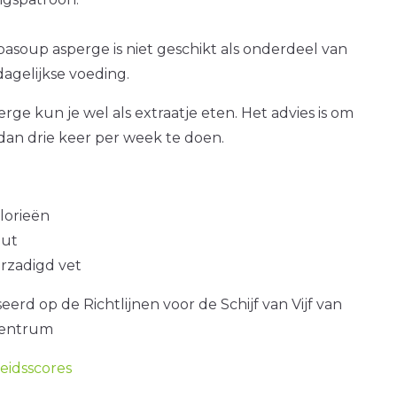
asoup asperge is niet geschikt als onderdeel van
agelijkse voeding.
ge kun je wel als extraatje eten. Het advies is om
dan drie keer per week te doen.
alorieën
out
erzadigd vet
erd op de Richtlijnen voor de Schijf van Vijf van
centrum
idsscores