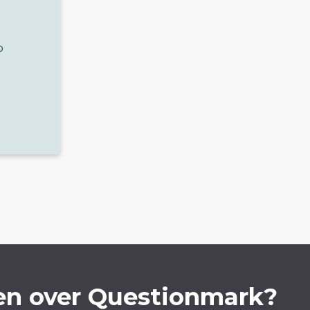
p
en over Questionmark?