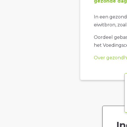
gezonde dage
In een gezond
eiwitbron, zoa
Oordeel gebase
het Voedings
Over gezondhe
In