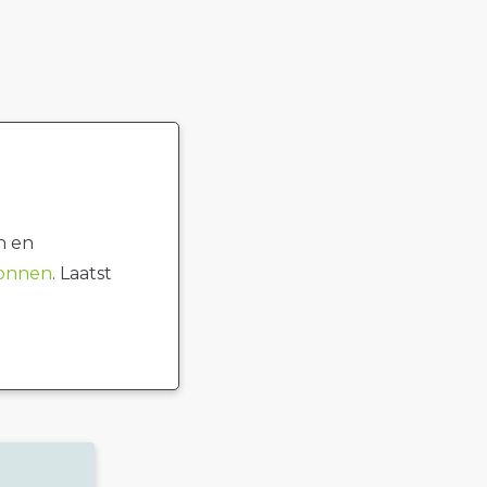
n en
ronnen
. Laatst