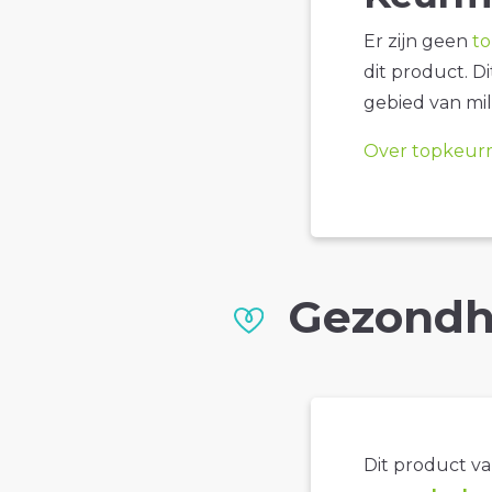
Er zijn geen
t
dit product. D
gebied van mil
Over topkeur
Gezondh
Dit product val