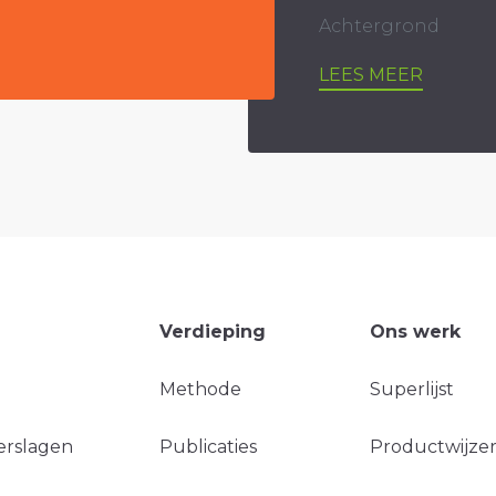
Achtergrond
LEES MEER
Verdieping
Ons werk
Methode
Superlijst
erslagen
Publicaties
Productwijzer