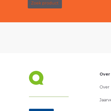
Zoek product
Over
Over
Jaarv