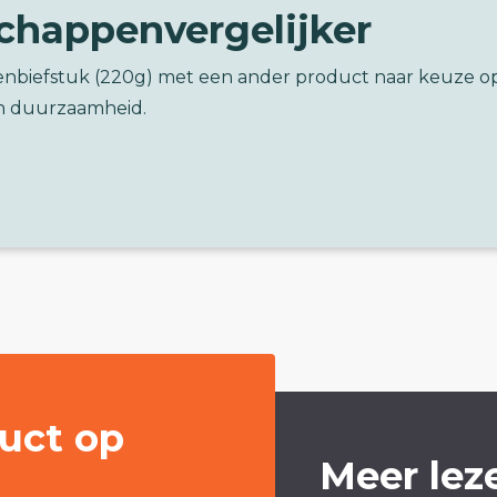
chappenvergelijker
tenbiefstuk (220g) met een ander product naar keuze o
n duurzaamheid.
uct op
Meer lez