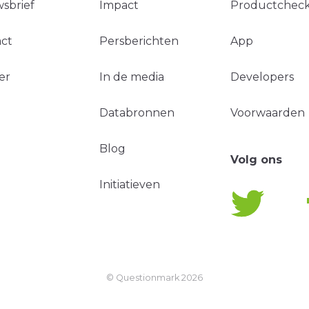
sbrief
Impact
Productchec
ct
Persberichten
App
er
In de media
Developers
Databronnen
Voorwaarden
Blog
Volg ons
Initiatieven
© Questionmark
2026