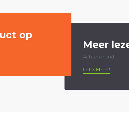
uct op
Meer lez
Achtergrond
LEES MEER