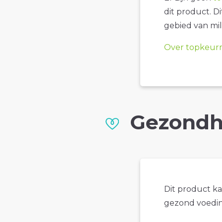
dit product. D
gebied van mil
Over topkeur
Gezondh
Dit product k
gezond voedin