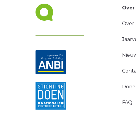
Over
Over
Jaarv
Nieuw
Conta
Done
FAQ