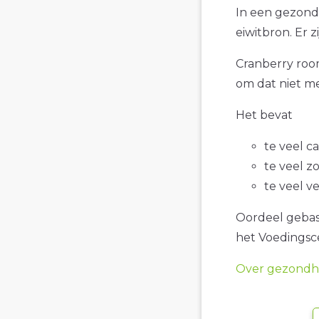
In een gezond
eiwitbron. Er 
Cranberry room
om dat niet me
Het bevat
te veel c
te veel z
te veel v
Oordeel gebase
het Voedings
Over gezondhe