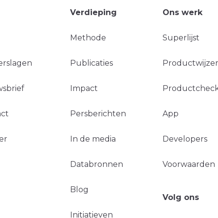
Verdieping
Ons werk
Methode
Superlijst
erslagen
Publicaties
Productwijzer
sbrief
Impact
Productchec
ct
Persberichten
App
er
In de media
Developers
Databronnen
Voorwaarden
Blog
Volg ons
Initiatieven