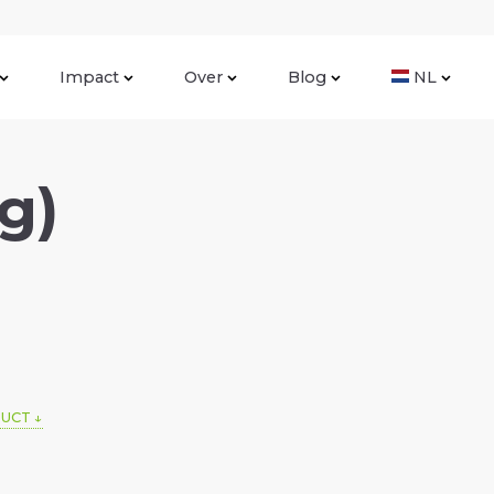
Impact
Over
Blog
NL
g)
DUCT