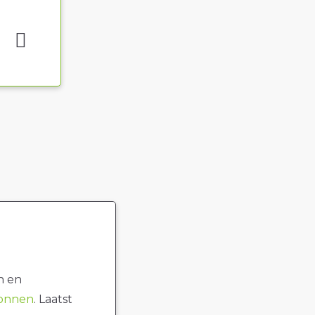
n en
ronnen
. Laatst