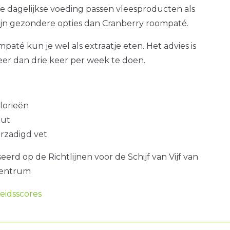
e dagelijkse voeding passen vleesproducten als
zijn gezondere opties dan Cranberry roompaté.
paté kun je wel als extraatje eten. Het advies is
er dan drie keer per week te doen.
alorieën
out
erzadigd vet
erd op de Richtlijnen voor de Schijf van Vijf van
centrum
idsscores