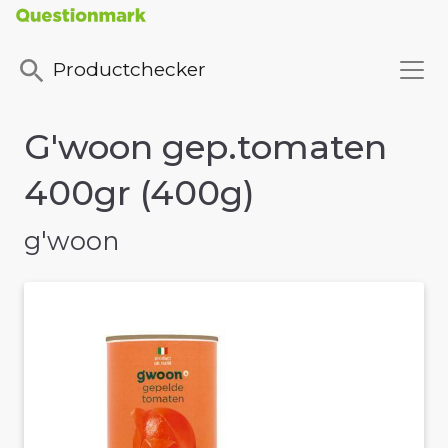
Productchecker
G'woon gep.tomaten
400gr (400g)
g'woon