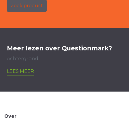
Zoek product
Meer lezen over Questionmark?
Achtergrond
LEES MEER
Over