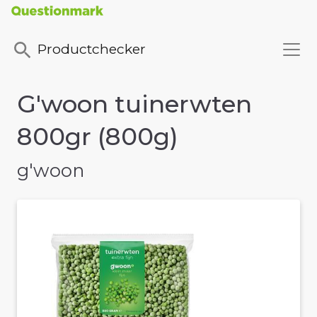
Productchecker
G'woon tuinerwten
800gr (800g)
g'woon