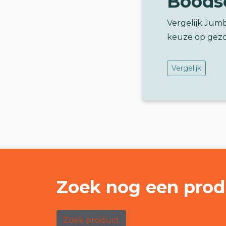
Boods
Vergelijk Jumb
keuze op gez
Vergelijk
Zoek nog een prod
Zoek product