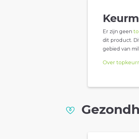
Keurm
Er zijn geen
t
dit product. D
gebied van mil
Over topkeur
Gezondh