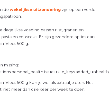
an de
wekelijkse uitzondering
zijn op een verder
gspatroon.
 dagelijkse voeding passen rijst, granen en
pasta en couscous. Er zijn gezondere opties dan
ini Vlees 500 g.
n missing:
ations.personal_health.issues.rule_keys.added_unhealth
ini Vlees 500 g kun je wel als extraatje eten. Het
at niet meer dan drie keer per week te doen.