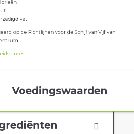
alorieën
out
erzadigd vet
erd op de Richtlijnen voor de Schijf van Vijf van
centrum
idsscores
Voedingswaarden
grediënten