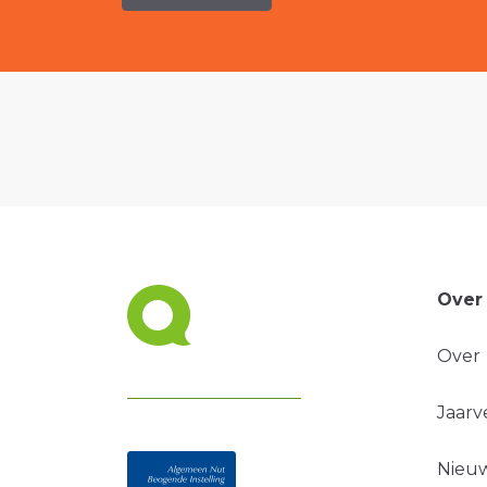
Over
Over
Jaarv
Nieuw