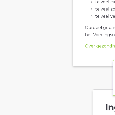
te veel c
te veel z
te veel v
Oordeel gebase
het Voedings
Over gezondhe
In