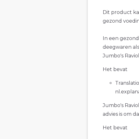
Dit product k
gezond voedin
In een gezonde
deegwaren als 
Jumbo's Raviol
Het bevat
Translatio
nl.explan
Jumbo's Raviol
advies is om d
Het bevat