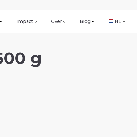
Impact
Over
Blog
NL
500 g