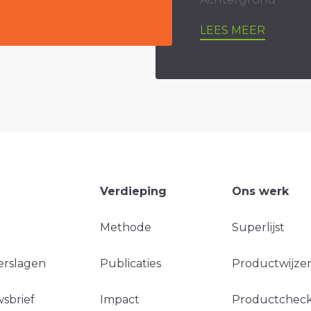
LEES MEER
Verdieping
Ons werk
Methode
Superlijst
erslagen
Publicaties
Productwijzer
sbrief
Impact
Productchec