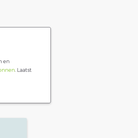
n en
ronnen
. Laatst