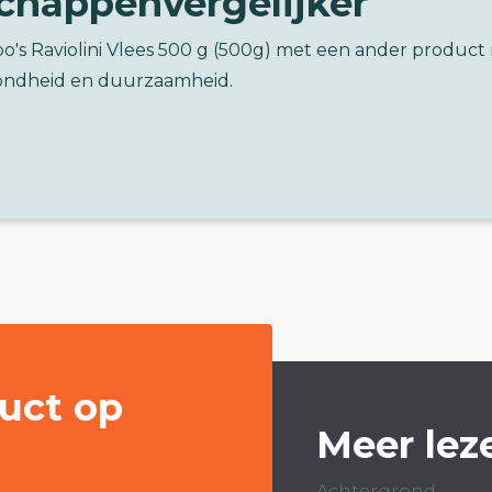
chappenvergelijker
o's Raviolini Vlees 500 g (500g) met een ander product
ondheid en duurzaamheid.
uct op
Meer lez
Achtergrond