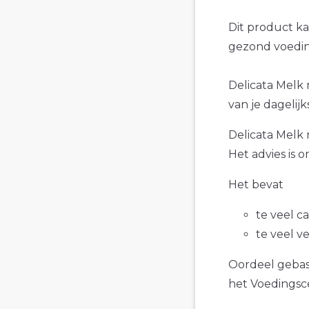
Dit product k
gezond voedin
Delicata Melk 
van je dagelijk
Delicata Melk 
Het advies is 
Het bevat
te veel c
te veel v
Oordeel gebase
het Voedings