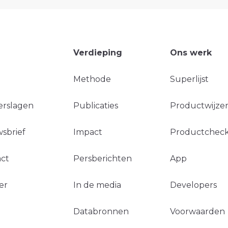
Verdieping
Ons werk
Methode
Superlijst
erslagen
Publicaties
Productwijzer
sbrief
Impact
Productchec
ct
Persberichten
App
er
In de media
Developers
Databronnen
Voorwaarden