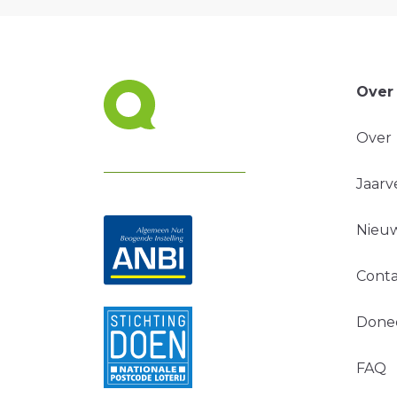
Over
Over
Jaarv
Nieuw
Conta
Done
FAQ