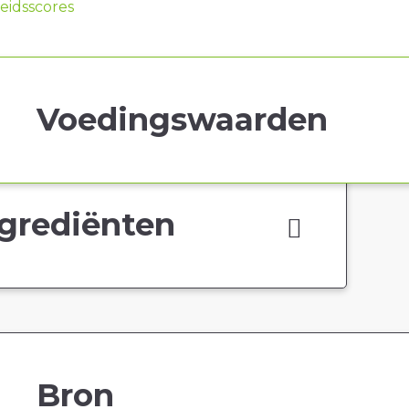
idsscores
Voedingswaarden
grediënten
Bron