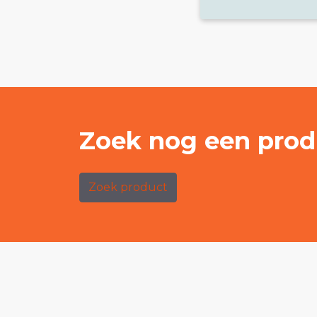
Zoek nog een prod
Zoek product