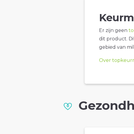
Keurm
Er zijn geen
t
dit product. D
gebied van mil
Over topkeur
Gezondh