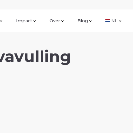
Impact
Over
Blog
NL
vavulling