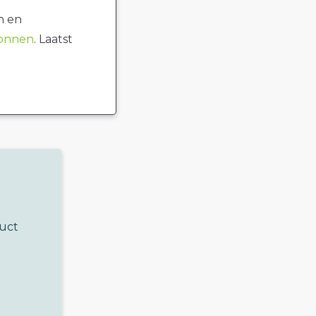
n en
ronnen
. Laatst
duct