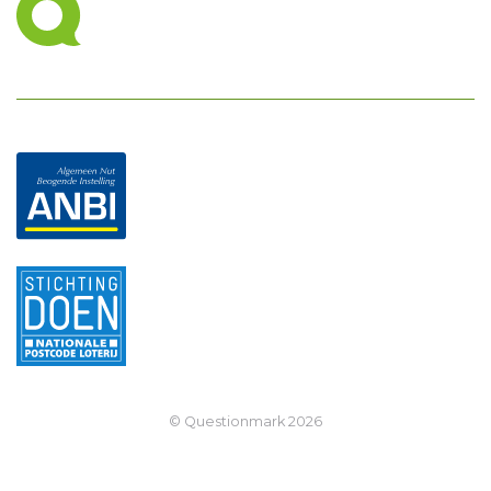
© Questionmark
2026