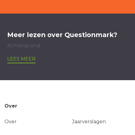
Meer lezen over Questionmark?
Achtergrond
LEES MEER
Over
Over
Jaarverslagen