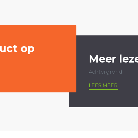
uct op
Meer lez
Achtergrond
LEES MEER