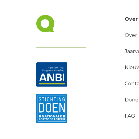
Over
Over
Jaarv
Nieuw
Conta
Done
FAQ