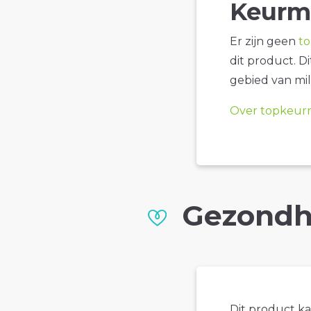
Keurm
Er zijn geen
t
dit product. D
gebied van mil
Over topkeur
Gezondh
Dit product k