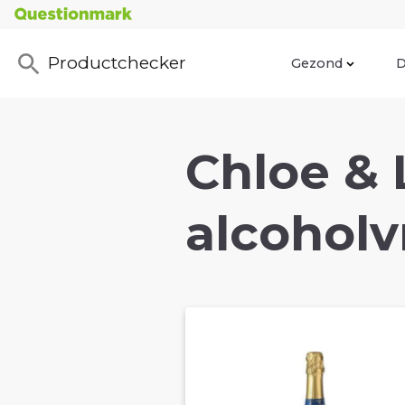
Productchecker
Gezond
D
Chloe & 
alcoholvr