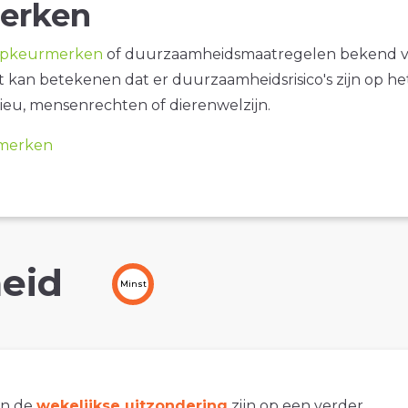
erken
opkeurmerken
of duurzaamheidsmaatregelen bekend 
it kan betekenen dat er duurzaamheidsrisico's zijn op he
ieu, mensenrechten of dierenwelzijn.
merken
eid
Minst
an de
wekelijkse uitzondering
zijn op een verder