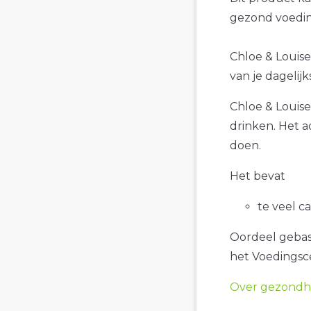
gezond voedin
Chloe & Louise 
van je dagelij
Chloe & Louise 
drinken. Het a
doen.
Het bevat
te veel c
Oordeel gebase
het Voedings
Over gezondhe