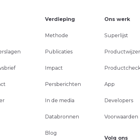
Verdieping
Ons werk
Methode
Superlijst
erslagen
Publicaties
Productwijzer
sbrief
Impact
Productchec
ct
Persberichten
App
er
In de media
Developers
Databronnen
Voorwaarden
Blog
Volg ons