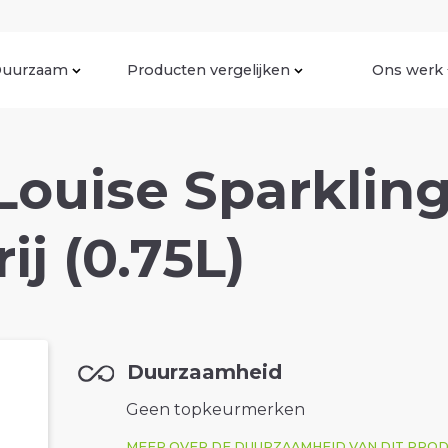
uurzaam
Producten vergelijken
Ons werk
Louise Sparklin
ij (0.75L)
Duurzaamheid
Geen topkeurmerken
MEER OVER DE DUURZAAMHEID VAN DIT PRO