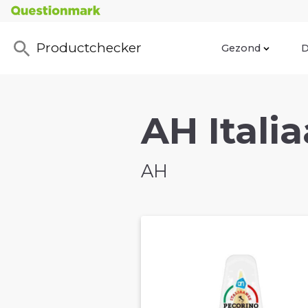
Productchecker
Gezond
D
AH Itali
AH