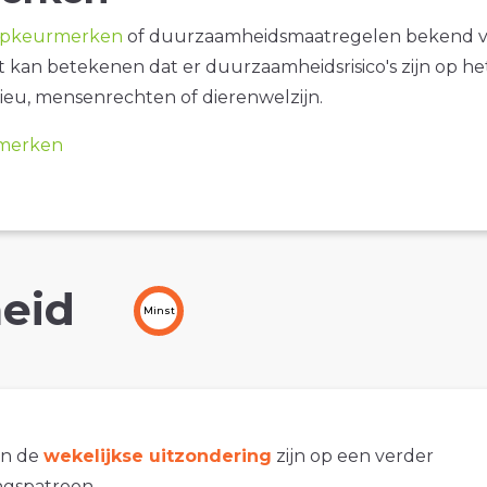
opkeurmerken
of duurzaamheidsmaatregelen bekend 
it kan betekenen dat er duurzaamheidsrisico's zijn op he
ieu, mensenrechten of dierenwelzijn.
merken
eid
Minst
an de
wekelijkse uitzondering
zijn op een verder
gspatroon.