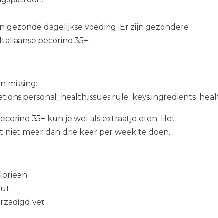
en gezonde dagelijkse voeding. Er zijn gezondere
taliaanse pecorino 35+.
n missing:
ations.personal_health.issues.rule_keys.ingredients_hea
pecorino 35+ kun je wel als extraatje eten. Het
at niet meer dan drie keer per week te doen.
alorieën
out
erzadigd vet