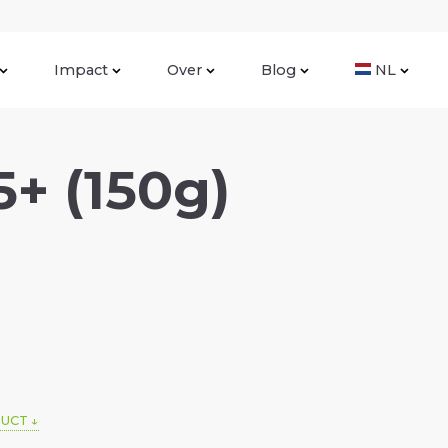
Impact
Over
Blog
NL
5+ (150g)
DUCT