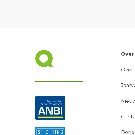
Over
Over
Jaarv
Nieuw
Conta
Done