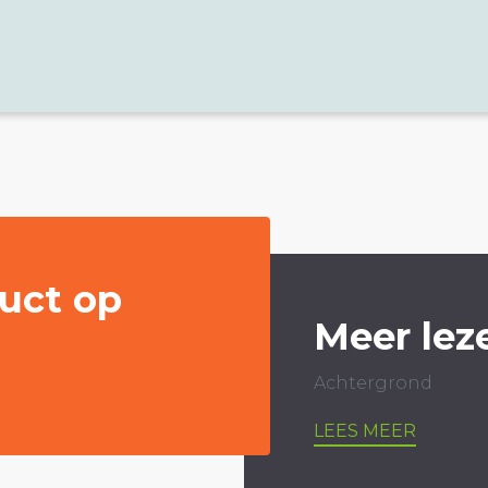
uct op
Meer lez
Achtergrond
LEES MEER