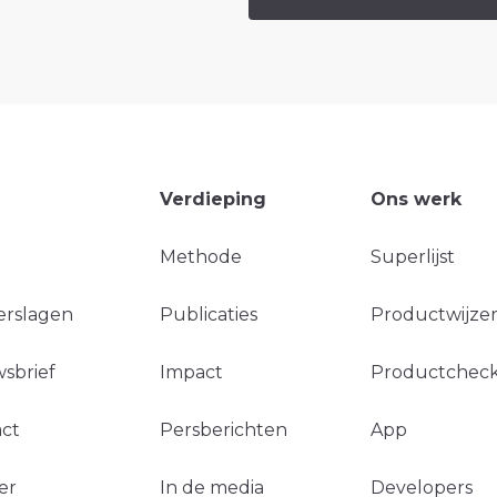
Verdieping
Ons werk
Methode
Superlijst
erslagen
Publicaties
Productwijzer
sbrief
Impact
Productchec
ct
Persberichten
App
er
In de media
Developers