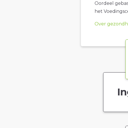
Oordeel gebase
het Voedings
Over gezondhe
In