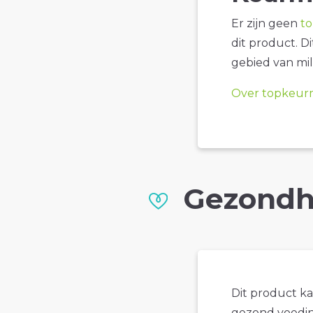
Er zijn geen
t
dit product. D
gebied van mil
Over topkeur
Gezondh
Dit product k
gezond voedin