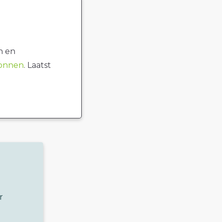
n en
ronnen
. Laatst
r