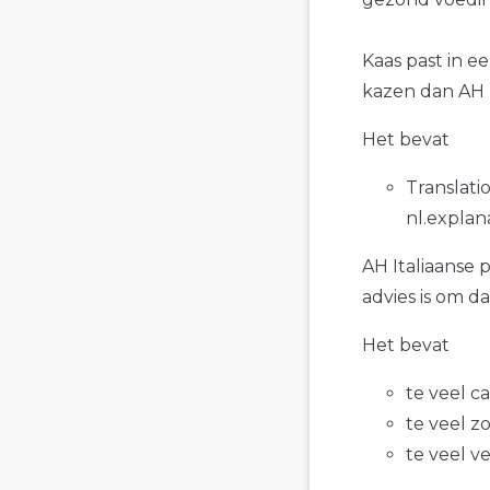
Kaas past in e
kazen dan AH I
Het bevat
Translatio
nl.explan
AH Italiaanse 
advies is om d
Het bevat
te veel c
te veel z
te veel v