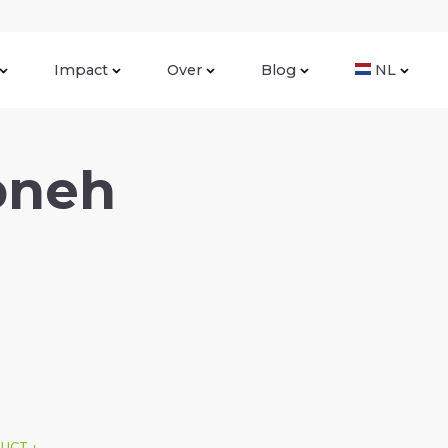
Impact
Over
Blog
NL
bneh
DUCT