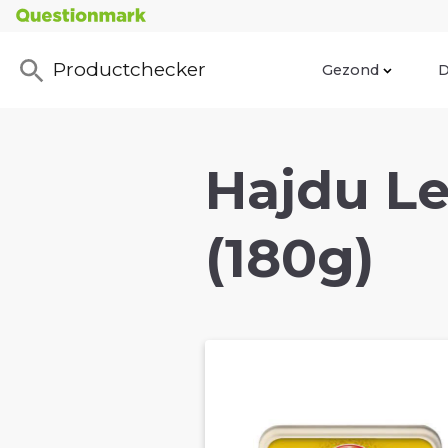
Productchecker
Gezond
D
Hajdu Le
(180g)