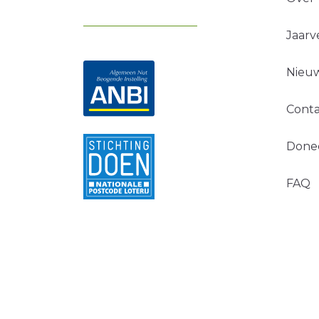
Jaarv
Nieuw
Conta
Done
FAQ