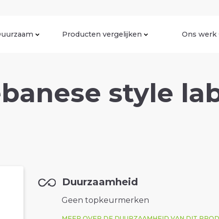
uurzaam
Producten vergelijken
Ons werk
banese style la
Duurzaamheid
Geen topkeurmerken
MEER OVER DE DUURZAAMHEID VAN DIT PRO