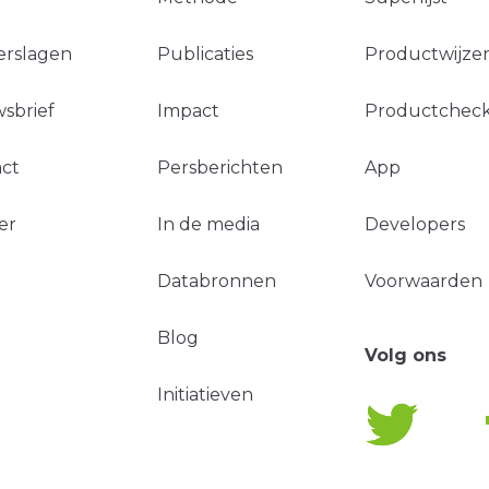
erslagen
Publicaties
Productwijzer
sbrief
Impact
Productchec
ct
Persberichten
App
er
In de media
Developers
Databronnen
Voorwaarden
Blog
Volg ons
Initiatieven