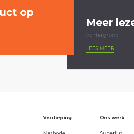
uct op
Meer lez
Achtergrond
LEES MEER
Verdieping
Ons werk
Methode
Superlijst