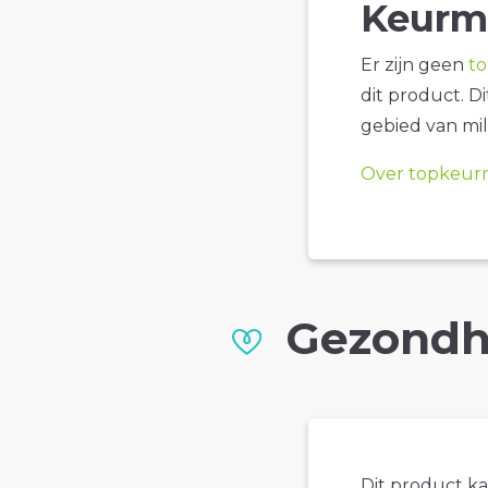
Keurm
Er zijn geen
t
dit product. D
gebied van mil
Over topkeur
Gezondh
Dit product k