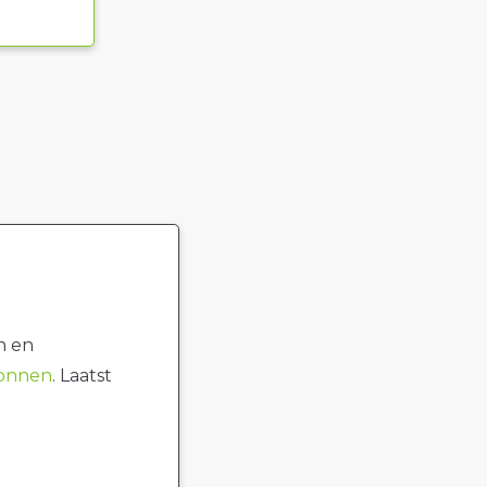
n en
ronnen
. Laatst