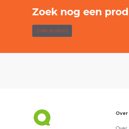
Zoek nog een prod
Zoek product
Over
Over