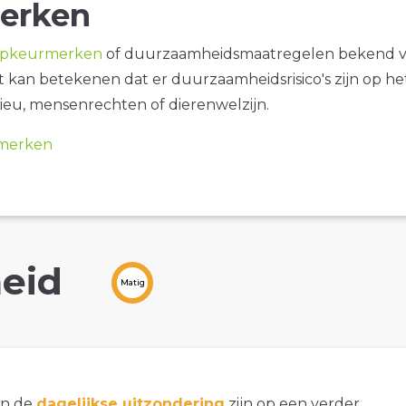
erken
opkeurmerken
of duurzaamheidsmaatregelen bekend 
it kan betekenen dat er duurzaamheidsrisico's zijn op he
ieu, mensenrechten of dierenwelzijn.
merken
eid
Matig
an de
dagelijkse uitzondering
zijn op een verder