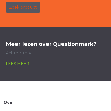
Zoek product
Meer lezen over Questionmark?
Achtergrond
LEES MEER
Over