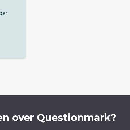
nder
en over Questionmark?