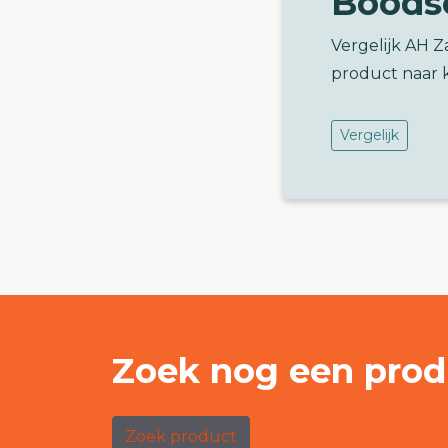
Boods
Vergelijk AH 
product naar 
Vergelijk
Zoek nog een prod
Zoek product