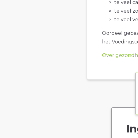
te veel c
te veel z
te veel v
Oordeel gebase
het Voedings
Over gezondhe
In