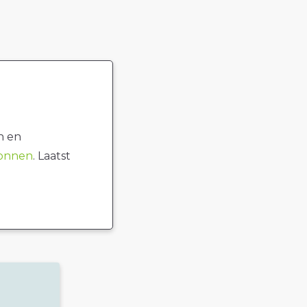
n en
ronnen
. Laatst