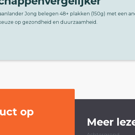
chappenvergelijker
Zaanlander Jong belegen 48+ plakken (150g) met een a
keuze op gezondheid en duurzaamheid.
uct op
Meer lez
Achtergrond