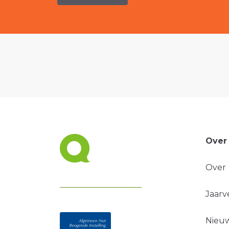
Over
Over
Jaarv
Nieuw