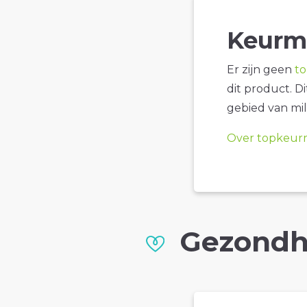
Keurm
Er zijn geen
t
dit product. D
gebied van mil
Over topkeur
Gezondh