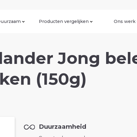
uurzaam
Producten vergelijken
Ons werk
lander Jong bel
ken (150g)
Duurzaamheid