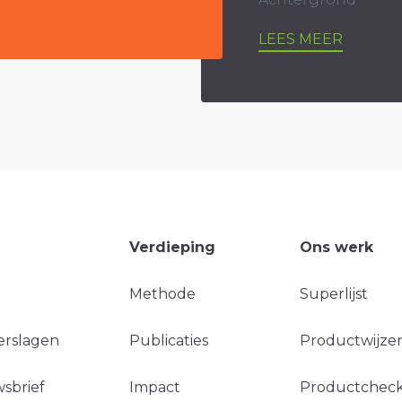
LEES MEER
Verdieping
Ons werk
Methode
Superlijst
erslagen
Publicaties
Productwijzer
sbrief
Impact
Productchec