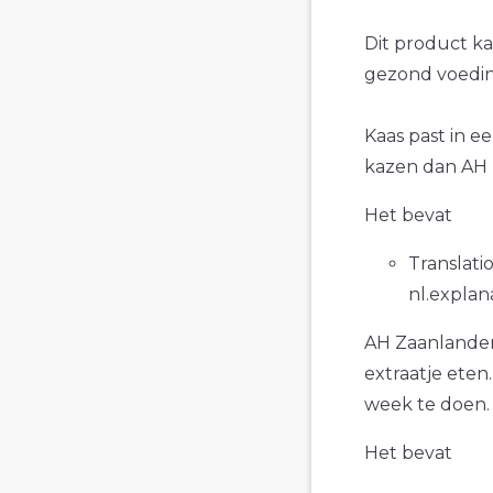
Dit product k
gezond voedin
Kaas past in e
kazen dan AH 
Het bevat
Translatio
nl.explan
AH Zaanlander
extraatje eten
week te doen.
Het bevat