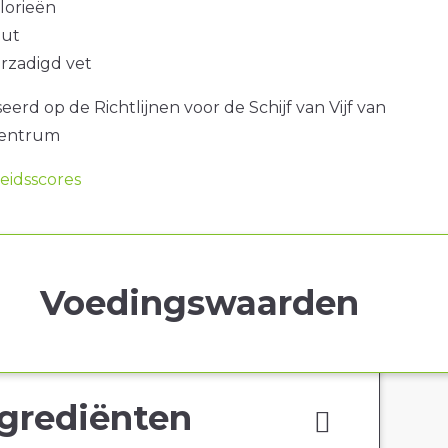
alorieën
out
erzadigd vet
erd op de Richtlijnen voor de Schijf van Vijf van
centrum
idsscores
Voedingswaarden
grediënten