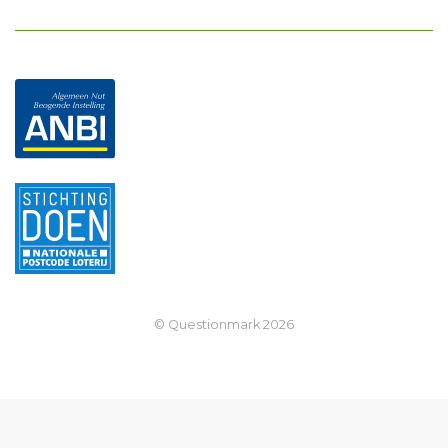
© Questionmark
2026