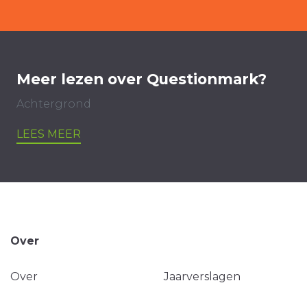
Meer lezen over Questionmark?
Achtergrond
LEES MEER
Over
Over
Jaarverslagen