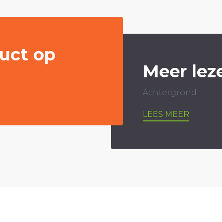
uct op
Meer lez
Achtergrond
LEES MEER