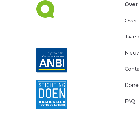
Over
Over
Jaarv
Nieuw
Conta
Done
FAQ