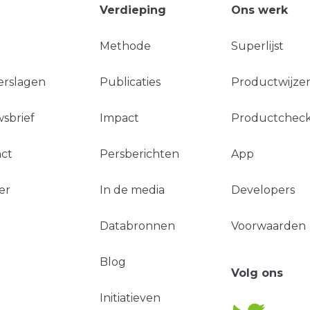
Verdieping
Ons werk
Methode
Superlijst
erslagen
Publicaties
Productwijzer
sbrief
Impact
Productchec
ct
Persberichten
App
er
In de media
Developers
Databronnen
Voorwaarden
Blog
Volg ons
Initiatieven