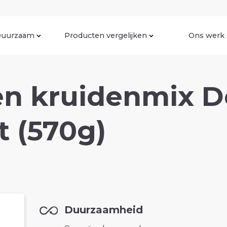
uurzaam
Producten vergelijken
Ons werk
en kruidenmix 
t (570g)
Duurzaamheid