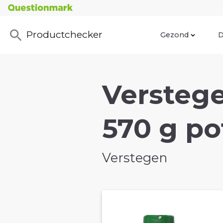
Productchecker
Gezond
D
Versteg
570 g po
Verstegen