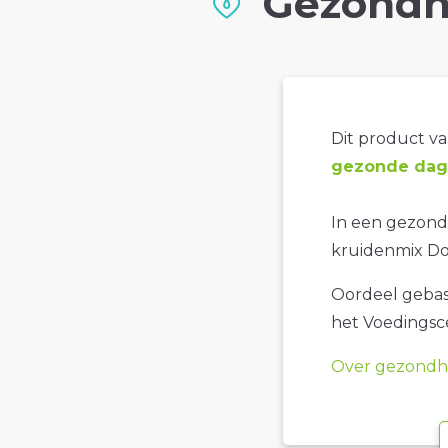
Gezondh
Dit product val
gezonde dage
In een gezonde
kruidenmix Do
Oordeel gebase
het Voedings
Over gezondhe