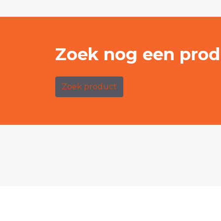
Zoek nog een prod
Zoek product