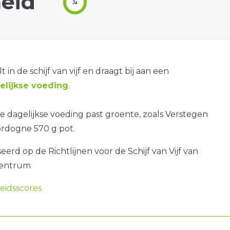
eid
Ja
t in de schijf van vijf en draagt bij aan een
lijkse voeding
.
 dagelijkse voeding past groente, zoals Verstegen
rdogne 570 g pot.
erd op de Richtlijnen voor de Schijf van Vijf van
centrum
idsscores