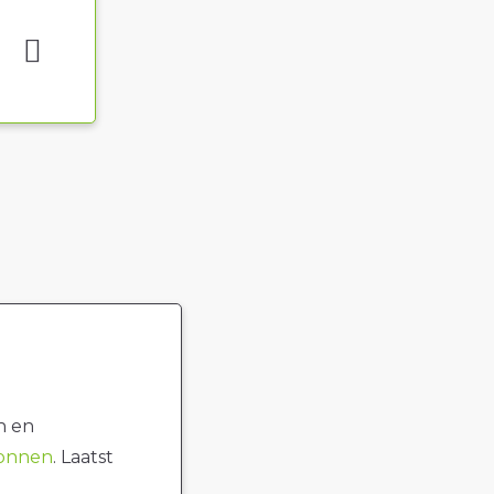
n en
ronnen
. Laatst