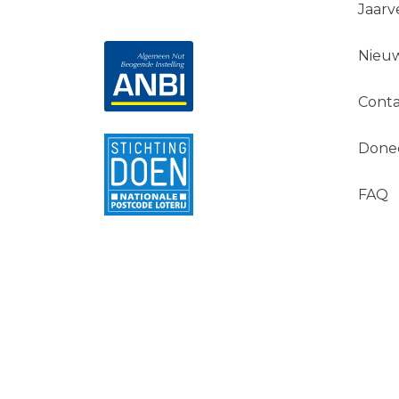
Jaarv
Nieuw
Conta
Done
FAQ