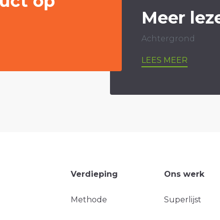
uct op
Meer lez
Achtergrond
LEES MEER
Verdieping
Ons werk
Methode
Superlijst