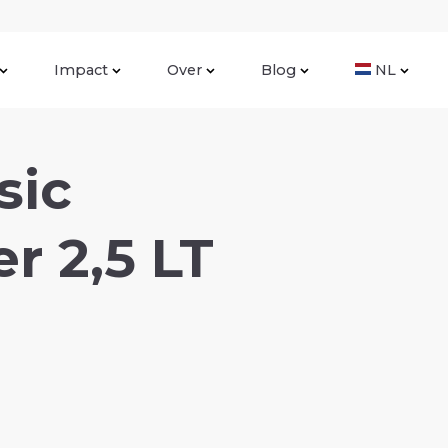
Impact
Over
Blog
NL
sic
r 2,5 LT