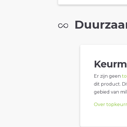
Duurzaa
Keurm
Er zijn geen
t
dit product. D
gebied van mil
Over topkeur