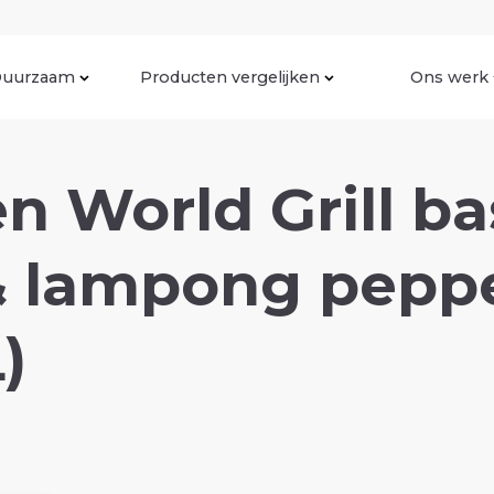
uurzaam
Producten vergelijken
Ons werk
n World Grill ba
& lampong peppe
)