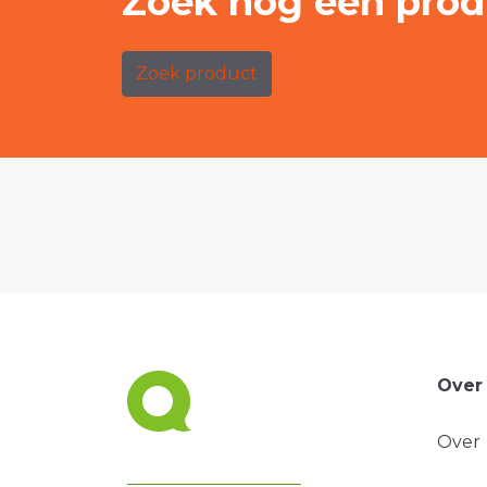
Zoek nog een prod
Zoek product
Over
Over