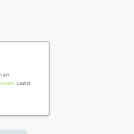
n en
ronnen
. Laatst