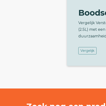
Boods
Vergelijk Vers
(2.5L) met ee
duurzaamheid
Vergelijk