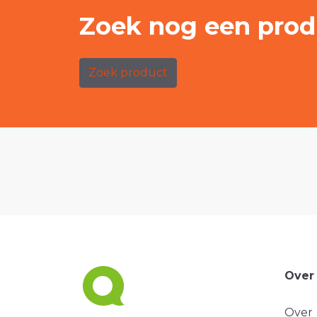
Zoek nog een prod
Zoek product
Over
Over