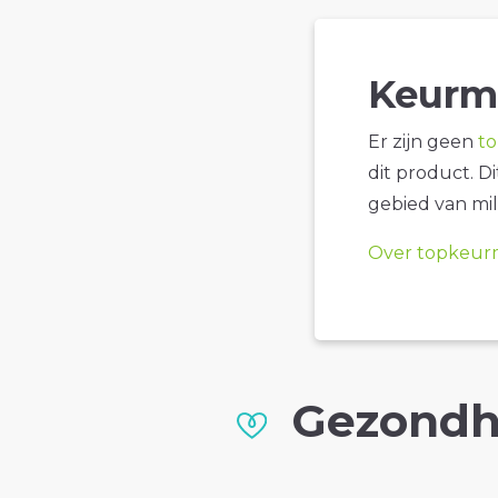
Keurm
Er zijn geen
t
dit product. D
gebied van mil
Over topkeur
Gezondh