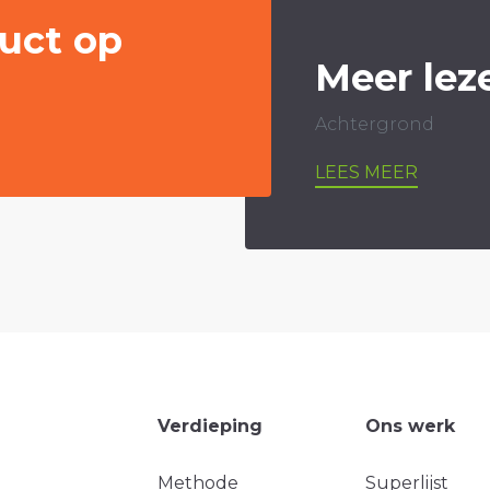
uct op
Meer lez
Achtergrond
LEES MEER
Verdieping
Ons werk
Methode
Superlijst