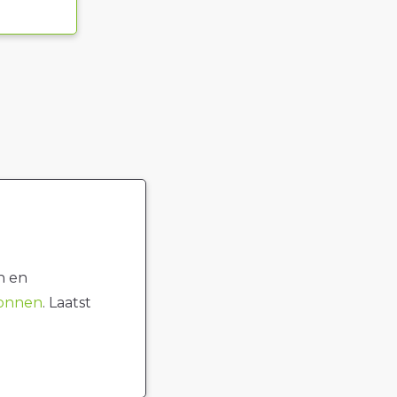
n en
ronnen
. Laatst