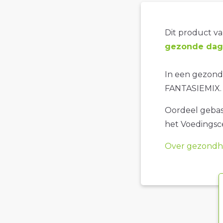
Dit product val
gezonde dage
In een gezonde
FANTASIEMIX.
Oordeel gebase
het Voedings
Over gezondhe