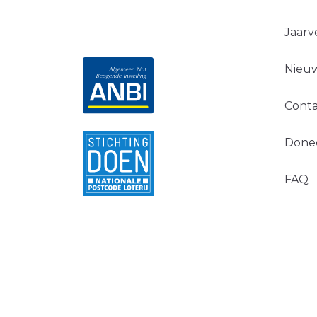
Jaarv
Nieuw
Conta
Done
FAQ