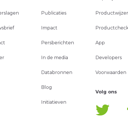
erslagen
Publicaties
Productwijzer
sbrief
Impact
Productchec
ct
Persberichten
App
er
In de media
Developers
Databronnen
Voorwaarden
Blog
Volg ons
Initiatieven