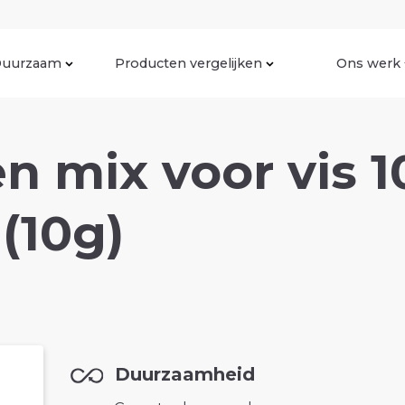
uurzaam
Producten vergelijken
Ons werk
n mix voor vis 1
 (10g)
Duurzaamheid