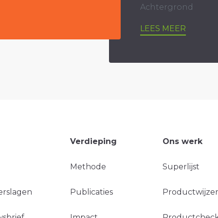
Achtergrond
LEES MEER
Verdieping
Ons werk
Methode
Superlijst
erslagen
Publicaties
Productwijzer
sbrief
Impact
Productchec