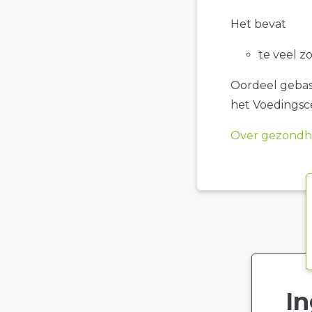
Het bevat
te veel z
Oordeel gebase
het Voedings
Over gezondhe
In