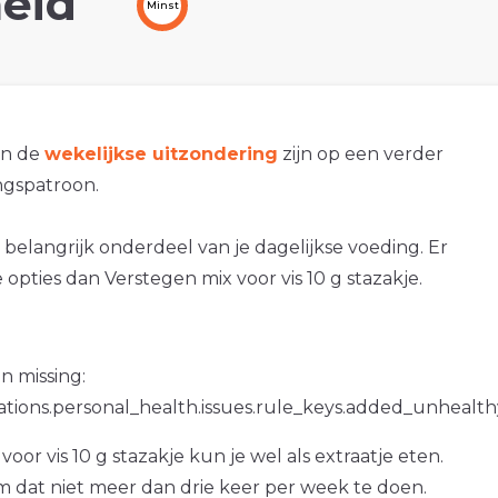
eid
Minst
an de
wekelijkse uitzondering
zijn op een verder
gspatroon.
 belangrijk onderdeel van je dagelijkse voeding. Er
 opties dan Verstegen mix voor vis 10 g stazakje.
n missing:
ations.personal_health.issues.rule_keys.added_unhealth
oor vis 10 g stazakje kun je wel als extraatje eten.
om dat niet meer dan drie keer per week te doen.