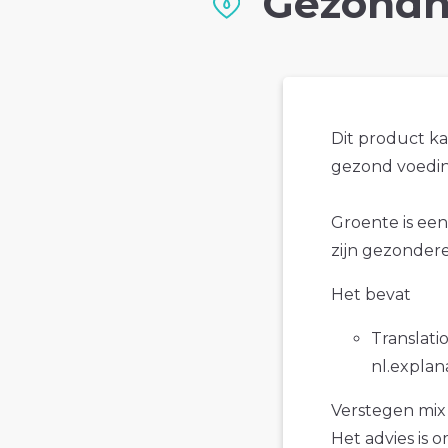
Gezondh
Dit product k
gezond voedin
Groente is een
zijn gezondere
Het bevat
Translatio
nl.explan
Verstegen mix v
Het advies is 