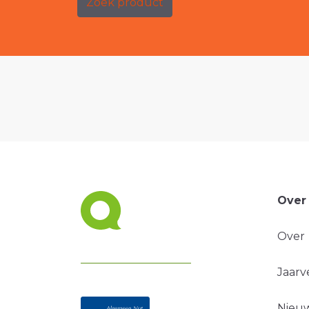
Zoek product
Over
Over
Jaarv
Nieuw