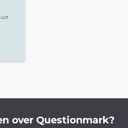
duct
en over Questionmark?