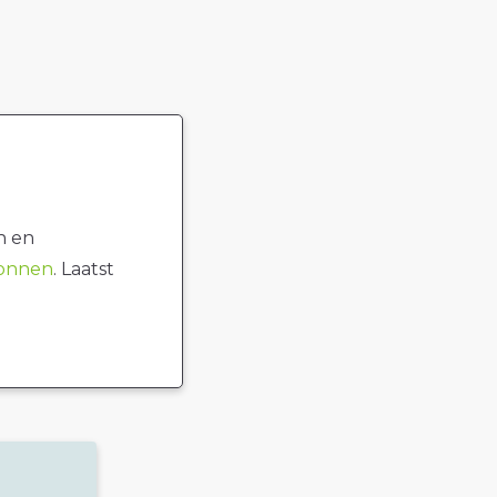
n en
ronnen
. Laatst