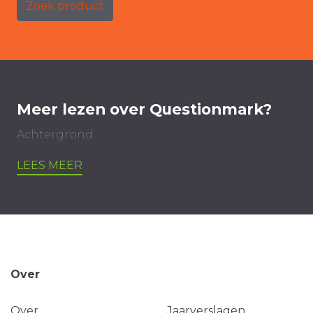
Zoek product
Meer lezen over Questionmark?
Achtergrond
LEES MEER
Over
Over
Jaarverslagen