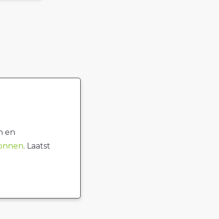
n en
ronnen
. Laatst