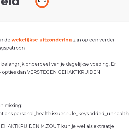
eid
Minst
an de
wekelijkse uitzondering
zijn op een verder
gspatroon.
 belangrijk onderdeel van je dagelijkse voeding. Er
re opties dan VERSTEGEN GEHAKTKRUIDEN
n missing:
ations.personal_health.issues.rule_keys.added_unhealth
HAKTKRUIDEN M.ZOUT kun je wel als extraatje