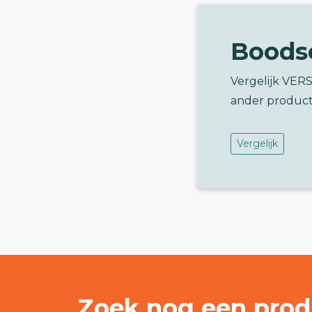
Boods
Vergelijk VE
ander product
Vergelijk
Zoek nog een prod