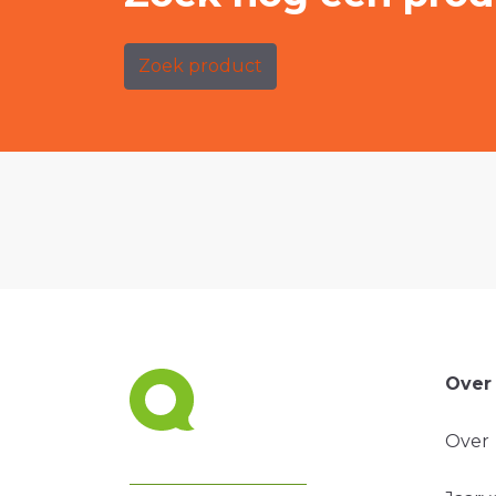
Zoek product
Over
Over