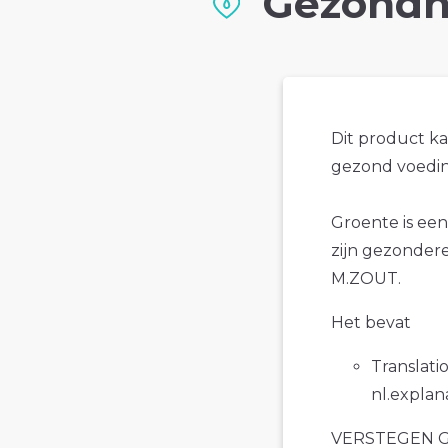
Gezondh
Dit product k
gezond voedin
Groente is een
zijn gezonde
M.ZOUT.
Het bevat
Translatio
nl.explan
VERSTEGEN GE