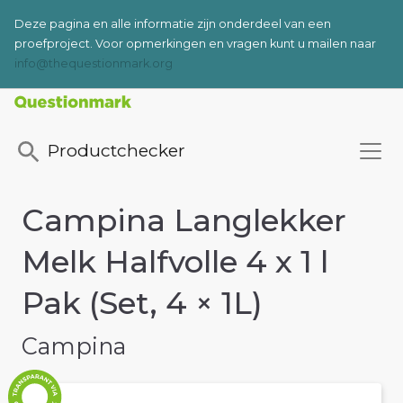
Deze pagina en alle informatie zijn onderdeel van een
proefproject.
Voor opmerkingen en vragen kunt u mailen naar
info@thequestionmark.org
Productchecker
Campina Langlekker
Melk Halfvolle 4 x 1 l
Pak (Set, 4 × 1L)
Campina