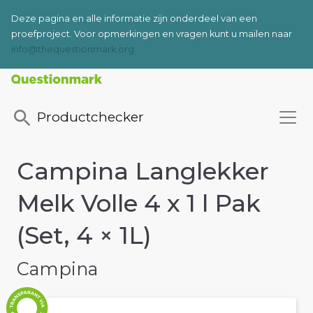
Deze pagina en alle informatie zijn onderdeel van een
proefproject.
Voor opmerkingen en vragen kunt u mailen naar
info@thequestionmark.org
Productchecker
Campina Langlekker
Melk Volle 4 x 1 l Pak
(Set, 4 × 1L)
Campina